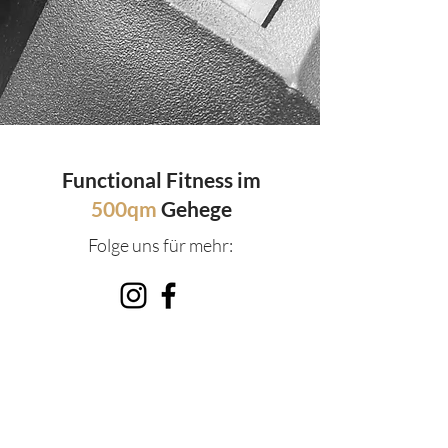
Functional Fitness im
500qm
Gehege
Folge uns für mehr:
Wir sind offizielles Hyrox Gym!