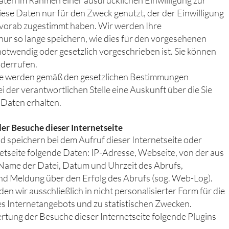
ten im Rahmen einer ausdrücklichen Einwilligung zur
iese Daten nur für den Zweck genutzt, der der Einwilligung
 vorab zugestimmt haben. Wir werden Ihre
r so lange speichern, wie dies für den vorgesehenen
twendig oder gesetzlich vorgeschrieben ist. Sie können
iderrufen.
ge werden gemäß den gesetzlichen Bestimmungen
ei der verantwortlichen Stelle eine Auskunft über die Sie
 Daten erhalten.
der Besuche dieser Internetseite
d speichern bei dem Aufruf dieser Internetseite oder
netseite folgende Daten: IP-Adresse, Webseite, von der aus
 Name der Datei, Datum und Uhrzeit des Abrufs,
 Meldung über den Erfolg des Abrufs (sog. Web-Log).
n wir ausschließlich in nicht personalisierter Form für die
s Internetangebots und zu statistischen Zwecken.
tung der Besuche dieser Internetseite folgende Plugins