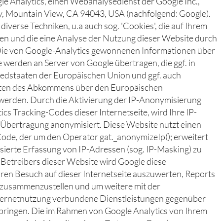
e Analytics, einen Webanalysedienst der Google Inc.,
 Mountain View, CA 94043, USA (nachfolgend: Google).
iverse Techniken, u.a auch sog. 'Cookies', die auf Ihrem
n und die eine Analyse der Nutzung dieser Website durch
Die von Google-Analytics gewonnenen Informationen über
 werden an Server von Google übertragen, die ggf. in
iedstaaten der Europäischen Union und ggf. auch
aten des Abkommens über den Europäischen
werden. Durch die Aktivierung der IP-Anonymisierung
cs Tracking-Codes dieser Internetseite, wird Ihre IP-
 Übertragung anonymisiert. Diese Website nutzt einen
ode, der um den Operator gat._anonymizeIp(); erweitert
ierte Erfassung von IP-Adressen (sog. IP-Masking) zu
 Betreibers dieser Website wird Google diese
ren Besuch auf dieser Internetseite auszuwerten, Reports
n zusammenzustellen und um weitere mit der
ternetnutzung verbundene Dienstleistungen gegenüber
bringen. Die im Rahmen von Google Analytics von Ihrem