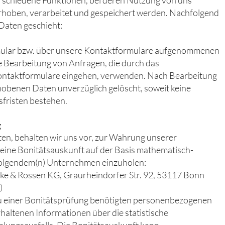
erschiedene Funktionen, bei deren Nutzung von uns
oben, verarbeitet und gespeichert werden. Nachfolgend
 Daten geschieht:
mular bzw. über unsere Kontaktformulare aufgenommenen
e Bearbeitung von Anfragen, die durch das
ontaktformulare eingehen, verwenden. Nach Bearbeitung
obenen Daten unverzüglich gelöscht, soweit keine
fristen bestehen.
g
eten, behalten wir uns vor, zur Wahrung unserer
. eine Bonitätsauskunft auf der Basis mathematisch-
 folgendem(n) Unternehmen einzuholen:
e & Rossen KG, Graurheindorfer Str. 92, 53117 Bonn
)
 zu einer Bonitätsprüfung benötigten personenbezogenen
altenen Informationen über die statistische