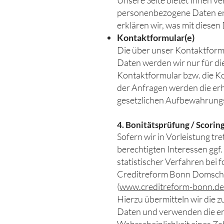
Unsere Seite bietet Ihnen v
personenbezogene Daten erh
erklären wir, was mit diesen
Kontaktformular(e)
Die über unser Kontaktfor
Daten werden wir nur für di
Kontaktformular bzw. die K
der Anfragen werden die erh
gesetzlichen Aufbewahrungs
4. Bonitätsprüfung / Scorin
Sofern wir in Vorleistung tr
berechtigten Interessen ggf
statistischer Verfahren bei
Creditreform Bonn Domschk
(
www.creditreform-bonn.de
Hierzu übermitteln wir die
Daten und verwenden die erh