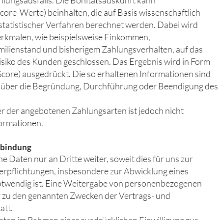
hlungsausfalls. Die Bonitätsauskunft kann
core-Werte) beinhalten, die auf Basis wissenschaftlich
tatistischer Verfahren berechnet werden. Dabei wird
Merkmalen, wie beispielsweise Einkommen,
milienstand und bisherigem Zahlungsverhalten, auf das
isiko des Kunden geschlossen. Das Ergebnis wird in Form
Score) ausgedrückt. Die so erhaltenen Informationen sind
 über die Begründung, Durchführung oder Beendigung des
r der angebotenen Zahlungsarten ist jedoch nicht
formationen.
kbindung
Daten nur an Dritte weiter, soweit dies für uns zur
erpflichtungen, insbesondere zur Abwicklung eines
otwendig ist. Eine Weitergabe von personenbezogenen
r zu den genannten Zwecken der Vertrags- und
att.