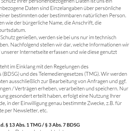
chutz Ihrer personenbezogenen Daten ist uns ein
enbezogene Daten sind Einzelangaben über persönliche
 einer bestimmten oder bestimmbaren natürlichen Person.
n wie der bürgerliche Name, die Anschrift, die
burtsdatum.
chutz genießen, werden sie bei uns nur im technisch
en. Nachfolgend stellen wir dar, welche Informationen wir
unserer Internetseite erfassen und wie diese genutzt
teht im Einklang mit den Regelungen des
 (BDSG) und des Telemediengesetzes (TMG). Wir werden
en ausschließlich zur Bearbeitung von Anfragen und ggf.
ngen / Verträgen erheben, verarbeiten und speichern. Nur
gung gesondert erteilt haben, erfolgt eine Nutzung Ihrer
e, in der Einwilligung genau bestimmte Zwecke, z.B. für
 per Newsletter, etc.
.d. § 13 Abs. 1 TMG / § 3 Abs. 7 BDSG