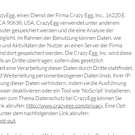
:
yEgg, einen Dienst der Firma Crazy Egg, Inc., 16220 E.
, CA 90638, USA. CrazyEgg verwendet unter anderem
uter gespeichert werden und die eine Analyse der
glicht. Im Rahmen der Benutzung können Daten, wie
 und Aktivitäten der Nutzer an einen Server der Firma
und dort gespeichert werden. Die Crazy Egg, Inc. wird diese
 an Dritte übertragen, sofern dies gesetzlich
it eine Verarbeitung dieser Daten durch Dritte stattfindet.
d Weiterleitung personenbezogenen Daten (insb. Ihrer IP-
tung dieser Daten verhindern, indem sie die Ausführung
ser deaktivieren oder ein Tool wie 'NoScript' installieren.
nen zum Thema Datenschutz bei CrazyEgg können Sie
nk abrufen:
http://www.crazyegg.com/privacy
. Eine Opt-
 unter dem nachfolgenden Link abrufen:
opt-out
.