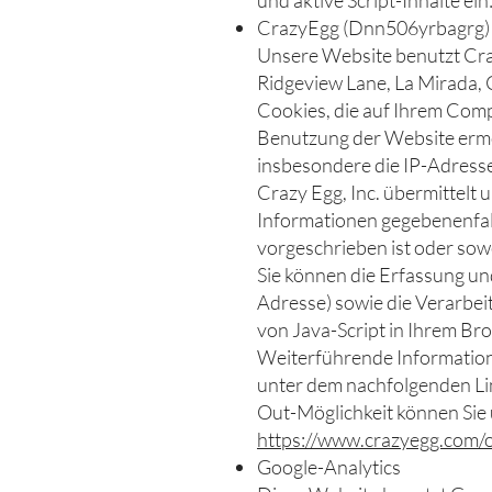
und aktive Script-Inhalte ein
CrazyEgg (Dnn506yrbagrg)
Unsere Website benutzt Craz
Ridgeview Lane, La Mirada
Cookies, die auf Ihrem Comp
Benutzung der Website ermö
insbesondere die IP-Adresse
Crazy Egg, Inc. übermittelt 
Informationen gegebenenfalls
vorgeschrieben ist oder sowe
Sie können die Erfassung un
Adresse) sowie die Verarbei
von Java-Script in Ihrem Brow
Weiterführende Informatio
unter dem nachfolgenden Li
Out-Möglichkeit können Sie
https://www.crazyegg.com/
Google-Analytics