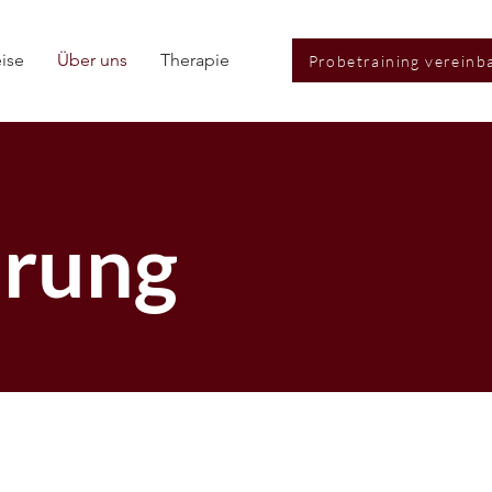
eise
Über uns
Therapie
Probetraining vereinb
ärung