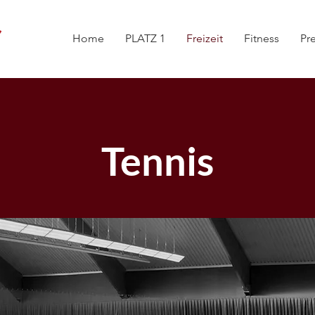
Home
PLATZ 1
Freizeit
Fitness
Pr
Tennis