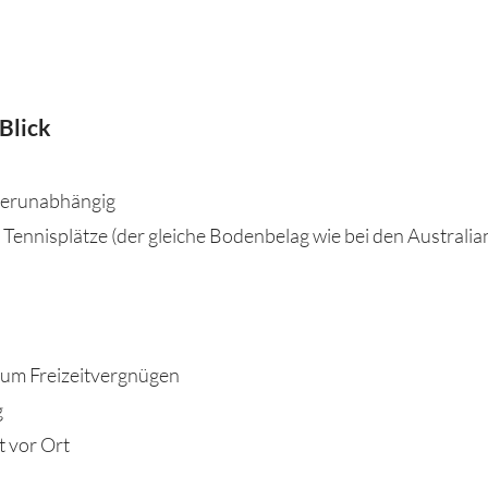
 Blick
tterunabhängig
 Tennisplätze (der gleiche Bodenbelag wie bei den Australi
 zum Freizeitvergnügen
g
t vor Ort