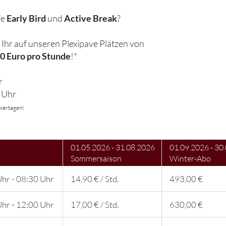
fe
Early Bird
und
Active Break
?
 Ihr auf unseren Plexipave Plätzen von
0 Euro pro Stunde
!*
r
0 Uhr
eiertagen!
01.05.2026 - 31.08.2026
01.09.2026 - 30
Sommersaison
Winter-Abo
hr - 08:30 Uhr
14,90 € / Std.
493,00 €
hr - 12:00 Uhr
17,00 € / Std.
630,00 €