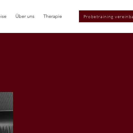
eise
Über uns
Therapie
Probetraining vereinb