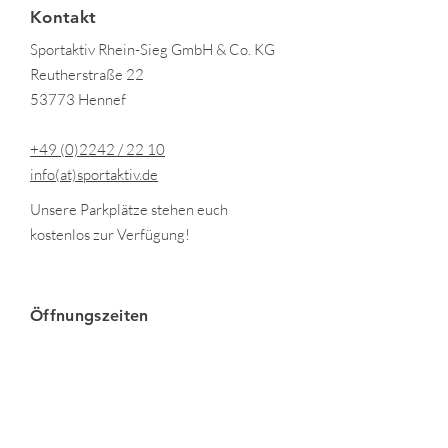
Kontakt
Sportaktiv Rhein-Sieg GmbH & Co. KG
Reutherstraße 22
53773 Hennef
+49 (0)2242 / 22 10
info(at)sportaktiv.de
Unsere Parkplätze stehen euch
kostenlos zur Verfügung!
Öffnungszeiten
Montag - Freitag:
06:30 - 21:00 Uhr
Samstag-Sonntag
&
Feiertage: